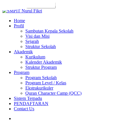
Skip
to
Close
main
Search
content
search
Menu
Home
Profil
Sambutan Kepala Sekolah
Visi dan Misi
Sejarah
Struktur Sekolah
Akademik
Kurikulum
Kalender Akademik
Struktur Program
Program
Program Sekolah
Program Level / Kelas
Ekstrakurikuler
Quran Character Camp (QCC)
Sistem Terpadu
PENDAFTARAN
Contact Us
search