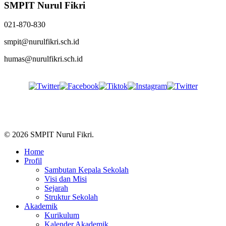
SMPIT Nurul Fikri
021-870-830
smpit@nurulfikri.sch.id
humas@nurulfikri.sch.id
Follow Us
© 2026 SMPIT Nurul Fikri.
Close
Home
Menu
Profil
Sambutan Kepala Sekolah
Visi dan Misi
Sejarah
Struktur Sekolah
Akademik
Kurikulum
Kalender Akademik