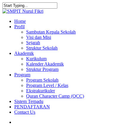
Skip
to
Close
main
Search
content
search
Menu
Home
Profil
Sambutan Kepala Sekolah
Visi dan Misi
Sejarah
Struktur Sekolah
Akademik
Kurikulum
Kalender Akademik
Struktur Program
Program
Program Sekolah
Program Level / Kelas
Ekstrakurikuler
Quran Character Camp (QCC)
Sistem Terpadu
PENDAFTARAN
Contact Us
search