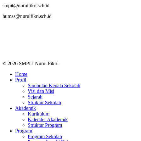
smpit@nurulfikri.sch.id
humas@nurulfikri.sch.id
© 2026 SMPIT Nurul Fikri.
Close
Home
Menu
Profil
Sambutan Kepala Sekolah
Visi dan Misi
Sejarah
Struktur Sekolah
Akademik
Kurikulum
Kalender Akademik
Struktur Program
Program
Program Sekolah