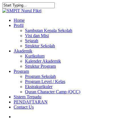
Skip
to
Close
main
Search
content
search
Menu
Home
Profil
Sambutan Kepala Sekolah
Visi dan Misi
Sejarah
Struktur Sekolah
Akademik
Kurikulum
Kalender Akademik
Struktur Program
Program
Program Sekolah
Program Level / Kelas
Ekstrakurikuler
Quran Character Camp (QCC)
Sistem Terpadu
PENDAFTARAN
Contact Us
search