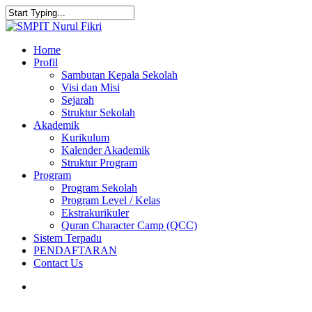
Skip
to
Close
main
Search
content
search
Menu
Home
Profil
Sambutan Kepala Sekolah
Visi dan Misi
Sejarah
Struktur Sekolah
Akademik
Kurikulum
Kalender Akademik
Struktur Program
Program
Program Sekolah
Program Level / Kelas
Ekstrakurikuler
Quran Character Camp (QCC)
Sistem Terpadu
PENDAFTARAN
Contact Us
search