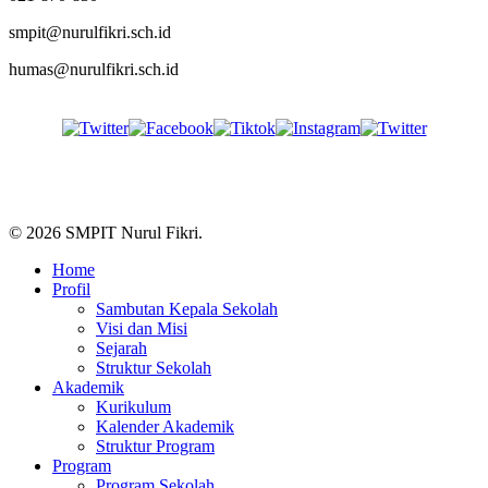
smpit@nurulfikri.sch.id
Joko Prayitno, S.S., M.Pd.
humas@nurulfikri.sch.id
2010 - 2013
Follow Us
Drs. Suharyono
2004 - 2010
© 2026 SMPIT Nurul Fikri.
Close
Home
Menu
Profil
Drs. Sulamul Munawaroh
Sambutan Kepala Sekolah
2000 - 2004
Visi dan Misi
Sejarah
Struktur Sekolah
Akademik
Kurikulum
Drs. Idris Azhar
Kalender Akademik
Struktur Program
1997 - 2000
Program
Program Sekolah