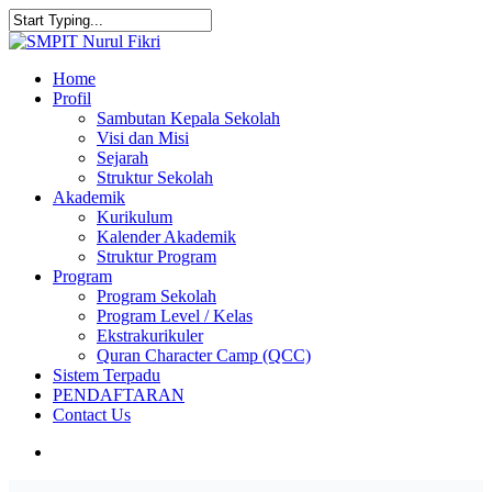
Skip
to
Close
main
Search
content
search
Menu
Home
Profil
Sambutan Kepala Sekolah
Visi dan Misi
Sejarah
Struktur Sekolah
Akademik
Kurikulum
Kalender Akademik
Struktur Program
Program
Program Sekolah
Program Level / Kelas
Ekstrakurikuler
Quran Character Camp (QCC)
Sistem Terpadu
PENDAFTARAN
Contact Us
search